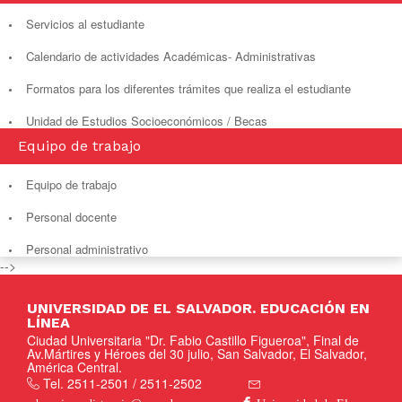
Servicios al estudiante
Calendario de actividades Académicas- Administrativas
Formatos para los diferentes trámites que realiza el estudiante
Unidad de Estudios Socioeconómicos / Becas
Equipo de trabajo
Equipo de trabajo
Personal docente
Personal administrativo
-->
UNIVERSIDAD DE EL SALVADOR. EDUCACIÓN EN
LÍNEA
Ciudad Universitaria "Dr. Fabio Castillo Figueroa", Final de
Av.Mártires y Héroes del 30 julio, San Salvador, El Salvador,
América Central.
Tel. 2511-2501 / 2511-2502